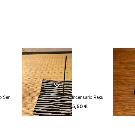
io Sen
Incensario Raku
€
5,50 €