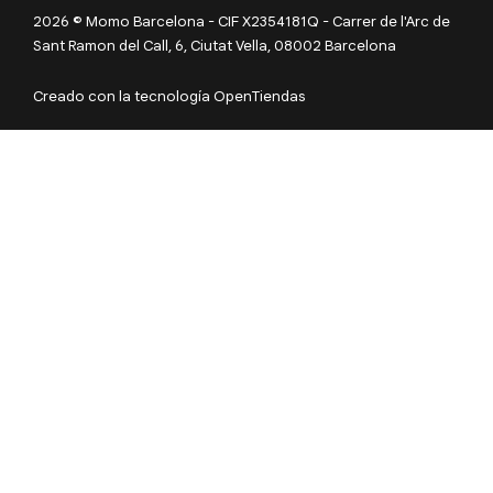
2026 © Momo Barcelona - CIF X2354181Q - Carrer de l'Arc de
Sant Ramon del Call, 6, Ciutat Vella, 08002 Barcelona
Creado con la tecnología OpenTiendas