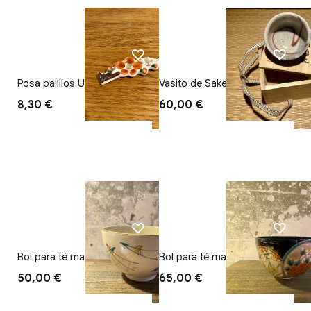
Posa palillos Ume
Vasito de Sake con Caja de
madera
8,30 €
60,00 €
Bol para té matcha Pino
Bol para té matcha Flor
50,00 €
65,00 €