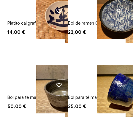
Platito caligrafía (Suerte)
Bol de ramen Ola
14,00 €
22,00 €
Bol para té matcha marrón
Bol para té matcha Azul
50,00 €
35,00 €