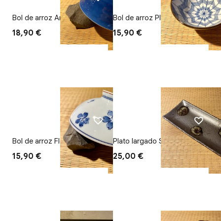
Bol de arroz Arita-yaki
Bol de arroz Plumas de
flecha
18,90 €
15,90 €
Bol de arroz Flor
Plato largado Sumí
15,90 €
25,00 €