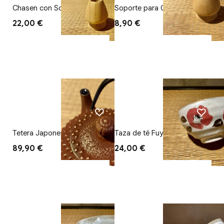
Chasen con Soporte de
Soporte para Chasen
Chasen (Set)
22,00 €
8,90 €
Tetera Japonesa de Hierro –
Taza de té Fuyu Tusbaki
Marrón (Nambu Tetsubin)
89,90 €
24,00 €