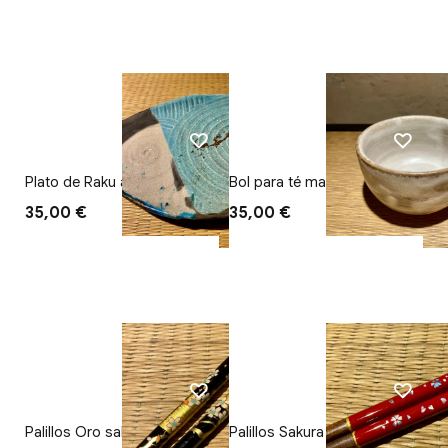
Plato de Raku azul
Bol para té matcha Nieve
35,00 €
35,00 €
Palillos Oro sakura
Palillos Sakura con nácar