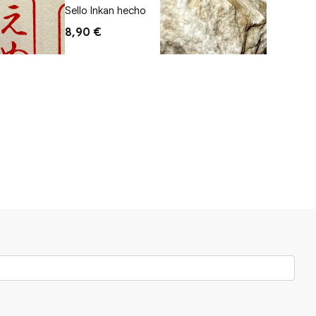
 X 2cm
Sello Inkan hecho
Sello p
8,90 €
33,00 