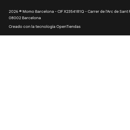
2026 © Momo Barcelona - CIF X2354181Q - Carrer de l'Arc de Sant Ram
08002 Barcelona
Creado con la tecnología OpenTiendas