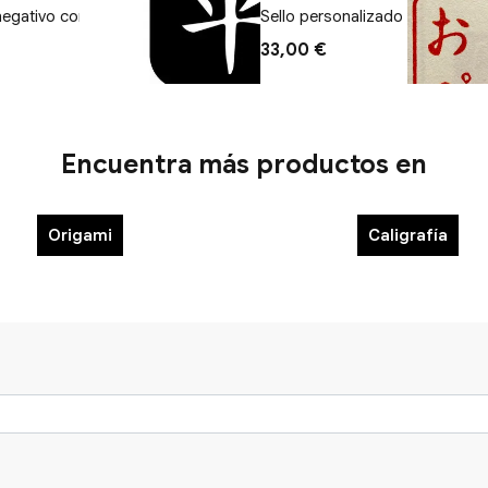
 negativo con marco redondo
Sello personalizado Positivo 2
33,00 €
Encuentra más productos en
Origami
Caligrafía