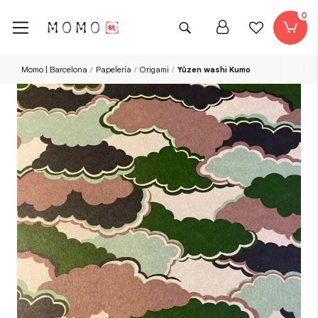
0
Momo | Barcelona
Papelería
Origami
Yūzen washi Kumo