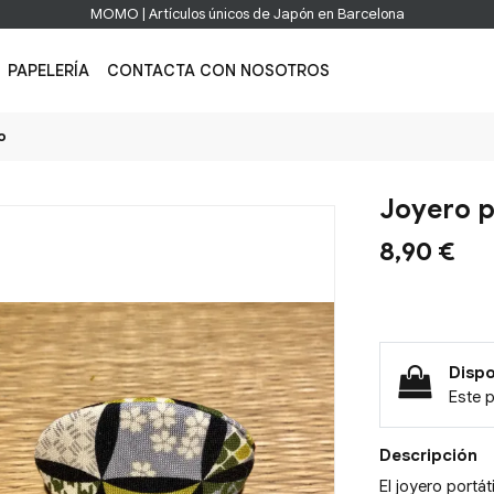
MOMO | Artículos únicos de Japón en Barcelona
PAPELERÍA
CONTACTA CON NOSOTROS
o
Joyero p
8,90 €
Dispo
Este 
Descripción
El joyero portá