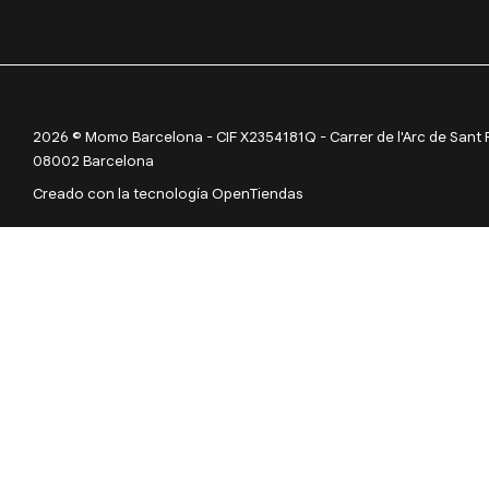
2026 © Momo Barcelona - CIF X2354181Q - Carrer de l'Arc de Sant Ram
08002 Barcelona
Creado con la tecnología OpenTiendas