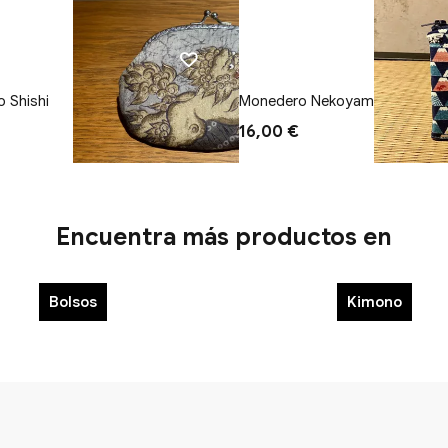
 Shishi
Monedero Nekoyama
16,00 €
Encuentra más productos en
Bolsos
Kimono