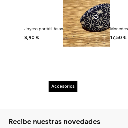
Joyero portàtil Asanoha
Monedero
8,90 €
17,50 €
Accesorios
Recibe nuestras novedades