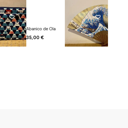
Abanico de Ola
Moneder
35,00 €
16,00 