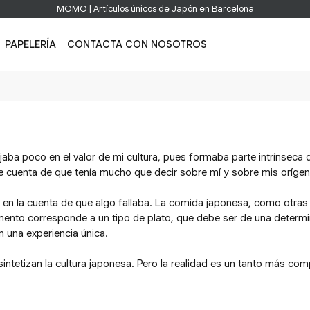
MOMO | Artículos únicos de Japón en Barcelona
PAPELERÍA
CONTACTA CON NOSOTROS
aba poco en el valor de mi cultura, pues formaba parte intrínseca de
e cuenta de que tenía mucho que decir sobre mí y sobre mis orígen
 en la cuenta de que algo fallaba. La comida japonesa, como otras 
mento corresponde a un tipo de plato, que debe ser de una determ
n una experiencia única.
ntetizan la cultura japonesa. Pero la realidad es un tanto más com