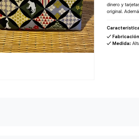
dinero y tarjet
original. Además
Característic
Fabricación
Medida:
Al