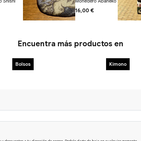
 Shishi
Monedero Abaneko
16,00 €
Encuentra más productos en
Bolsos
Kimono
s y descuentos a tu dirección de correo. Podrás darte de baja en cualquier momento.