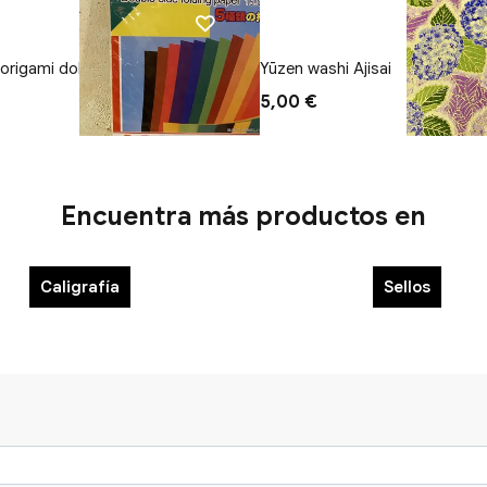
 origami doble cara
Yūzen washi Ajisai
5,00 €
Encuentra más productos en
Caligrafía
Sellos