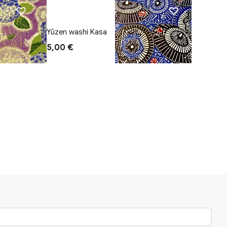
Yūzen washi Kasa
Papel d
5,00 €
7,90 €